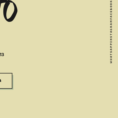
TO
FACEBOOK
INSTAGRAM
WHATSAPP
13
A