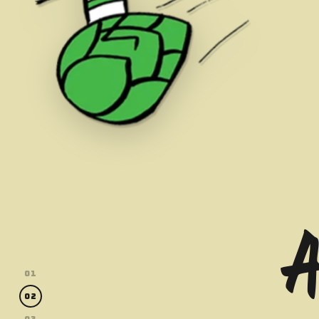
01
02
03