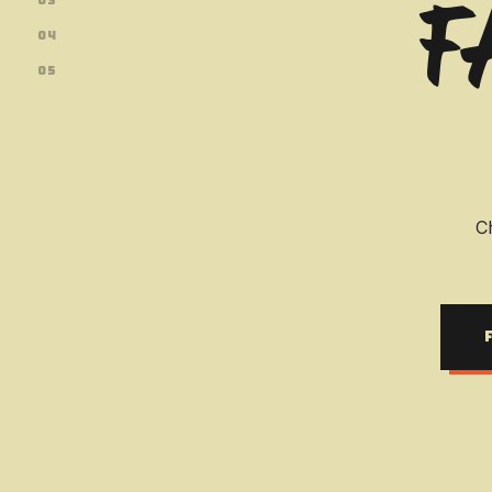
F
04
05
C